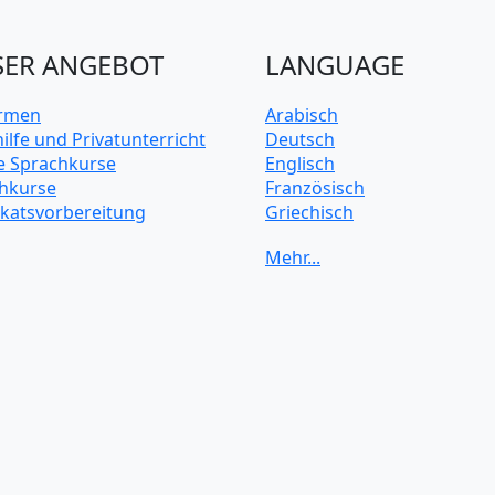
ER ANGEBOT
LANGUAGE
irmen
Arabisch
ilfe und Privatunterricht
Deutsch
e Sprachkurse
Englisch
hkurse
Französisch
fikatsvorbereitung
Griechisch
Italienisch
Japanisch
Koreanisch
Mandarin-Chinesisch
Niederländisch
Polnisch
Portugiesisch
Russisch
Schwedisch
Spanisch
Türkisch