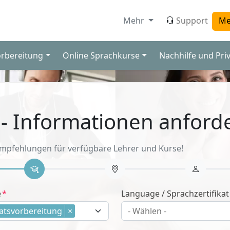
Mehr
Support
Me
orbereitung
Online Sprachkurse
Nachhilfe und Pri
 - Informationen anford
Empfehlungen für verfügbare Lehrer und Kurse!
e
Language / Sprachzertifikat
katsvorbereitung
×