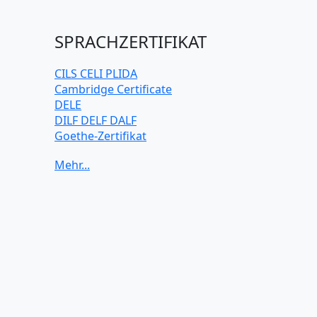
SPRACHZERTIFIKAT
CILS CELI PLIDA
Cambridge Certificate
DELE
DILF DELF DALF
Goethe-Zertifikat
IELTS
TELC
TOEFL iBT
TOEIC
TestDaF