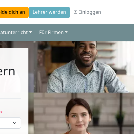
Einloggen
lde dich an
Lehrer werden
vatunterricht
Für Firmen
ern