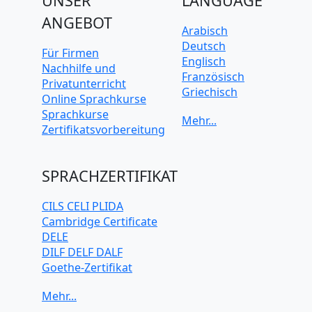
UNSER
LANGUAGE
ANGEBOT
Arabisch
Deutsch
Für Firmen
Englisch
Nachhilfe und
Französisch
Privatunterricht
Griechisch
Online Sprachkurse
Italienisch
Sprachkurse
Japanisch
Zertifikatsvorbereitung
Koreanisch
Mandarin-
Chinesisch
SPRACHZERTIFIKAT
Niederländisch
Polnisch
CILS CELI PLIDA
Portugiesisch
Cambridge Certificate
Russisch
DELE
Schwedisch
DILF DELF DALF
Spanisch
Goethe-Zertifikat
Türkisch
IELTS
TELC