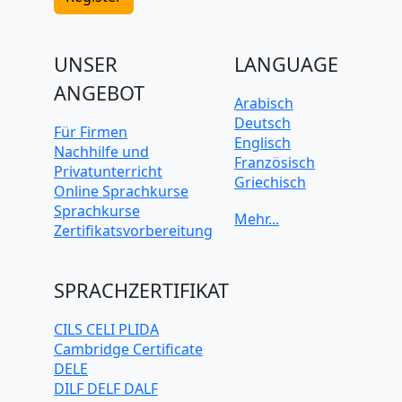
UNSER
LANGUAGE
ANGEBOT
Arabisch
Deutsch
Für Firmen
Englisch
Nachhilfe und
Französisch
Privatunterricht
Griechisch
Online Sprachkurse
Italienisch
Sprachkurse
Japanisch
Zertifikatsvorbereitung
Koreanisch
Mandarin-
Chinesisch
SPRACHZERTIFIKAT
Niederländisch
Polnisch
CILS CELI PLIDA
Portugiesisch
Cambridge Certificate
Russisch
DELE
Schwedisch
DILF DELF DALF
Spanisch