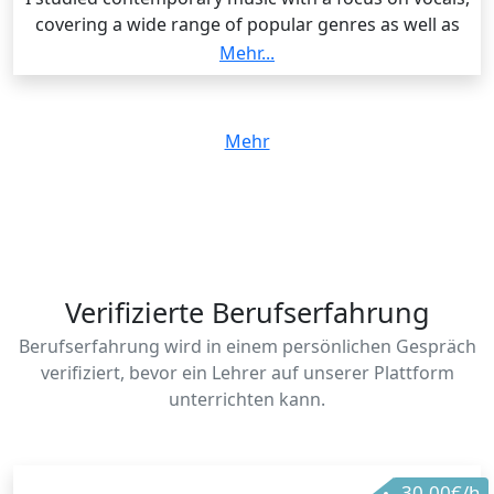
covering a wide range of popular genres as well as
classical foundations. My training included
Mehr...
performance, music theory, and the business of
music, along with the psychology of performing and
artist management. This comprehensive education
Mehr
allows me to teach with a holistic approach,
combining technical skill, expressive performance,
and practical knowledge of the music industry. I aim
to help students not only develop their voice but also
gain confidence, creativity, and a deep understanding
of music as a craft.
Verifizierte Berufserfahrung
Berufserfahrung wird in einem persönlichen Gespräch
verifiziert, bevor ein Lehrer auf unserer Plattform
unterrichten kann.
30.00€/h