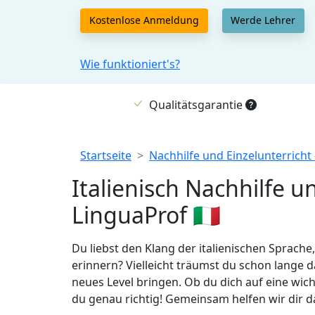
Kostenlose Anmeldung
Werde Lehrer
Wie funktioniert's?
Qualitätsgarantie
Breadcrumb
Startseite
Nachhilfe und Einzelunterricht
Italienisch Nachhilfe u
LinguaProf 🇮🇹
Du liebst den Klang der italienischen Sprache
erinnern? Vielleicht träumst du schon lange 
neues Level bringen. Ob du dich auf eine wic
du genau richtig! Gemeinsam helfen wir dir da