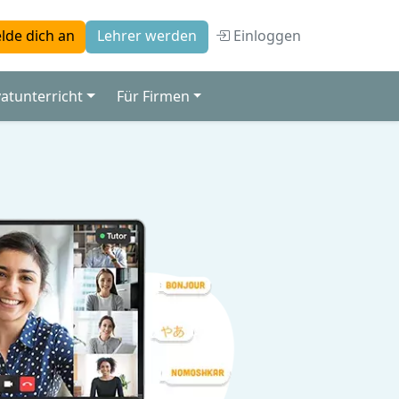
Einloggen
lde dich an
Lehrer werden
vatunterricht
Für Firmen