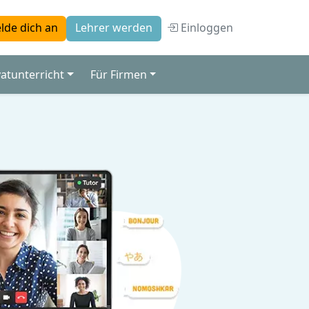
Einloggen
lde dich an
Lehrer werden
vatunterricht
Für Firmen