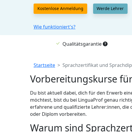
Kostenlose Anmeldung
Werde Lehrer
Wie funktioniert's?
Qualitätsgarantie
Breadcrumb
Startseite
Sprachzertifikat und Sprachdi
Vorbereitungskurse für
Du bist aktuell dabei, dich für den Erwerb ei
möchtest, bist du bei LinguaProf genau richti
erfahrene und qualifizierte Lehrer:innen, die 
oder Diplom vorbereiten.
Warum sind Sprachzerti