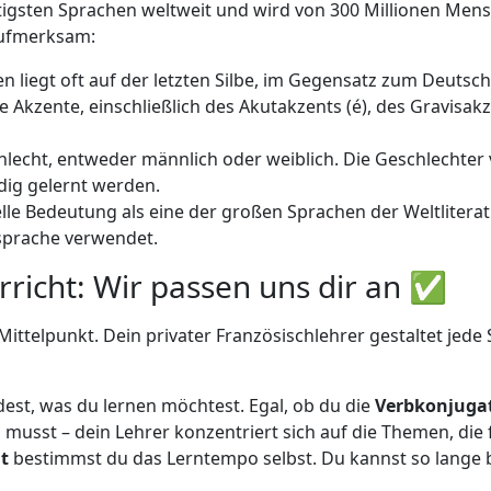
tigsten Sprachen weltweit und wird von 300 Millionen Mens
aufmerksam:
 liegt oft auf der letzten Silbe, im Gegensatz zum Deutsch
Akzente, einschließlich des Akutakzents (é), des Gravisakze
hlecht, entweder männlich oder weiblich. Die Geschlecht
ig gelernt werden.
lle Bedeutung als eine der großen Sprachen der Weltliterat
sprache verwendet.
rricht: Wir passen uns dir an ✅
ittelpunkt. Dein privater Französischlehrer gestaltet jede
est, was du lernen möchtest. Egal, ob du die
Verbkonjuga
musst – dein Lehrer konzentriert sich auf die Themen, die 
t
bestimmst du das Lerntempo selbst. Du kannst so lange b