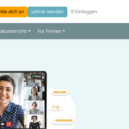
Einloggen
lde dich an
Lehrer werden
vatunterricht
Für Firmen