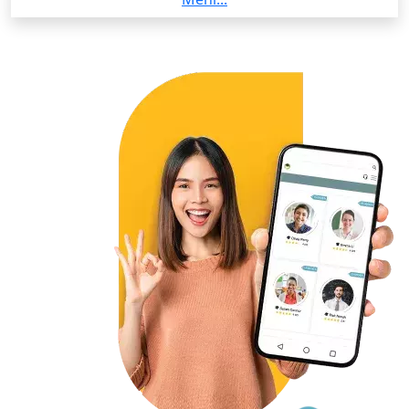
ein fundiertes Verständnis für Grammatik,
Aussprache und Sprachstruktur entwickelt. Diese
Kenntnisse helfen mir, Lerninhalte klar und effektiv zu
vermitteln.
Ich habe Erfahrung im Unterrichten von Griechisch
für verschiedene Niveaus und lege großen Wert auf
eine strukturierte, aber zugleich kommunikative
Herangehensweise. Mein Ziel ist es, Lernenden die
Sprache auf authentische und motivierende Weise
näherzubringen.