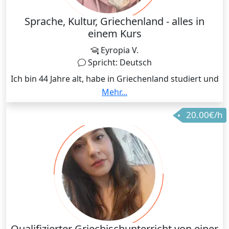
Sprache, Kultur, Griechenland - alles in
einem Kurs
Eyropia V.
Spricht: Deutsch
Ich bin 44 Jahre alt, habe in Griechenland studiert und
anschließend meinen Master in Hamburg
Mehr...
abgeschlossen. Mit meine Leidenschaft für Sprache
20.00€/h
und Kultur biete ich individuellen und praxisnahen
Griechisch Unterricht an - für Anfänger,
Fortgeschrittene und alle, die sich für die griechische
Sprache interessieren.
Qualifizierter Griechischunterricht von einer