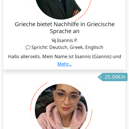
Grieche bietet Nachhilfe in Griecische
Sprache an
Ioannis P.
Spricht: Deutsch, Greek, Englisch
Hallo allerseits. Mein Name ist Ioannis (Giannis) und
ich komme ursprünglich aus Griechenland. Seite
Mehr...
Januar 2013 ich woche und arbeite in Landkreis
25.00€/h
München. Ich biete Nachhilfe in Griechische Sprache
unabhängig von Euren Nationalität. Ich freue mich
über Eure Aufträge.