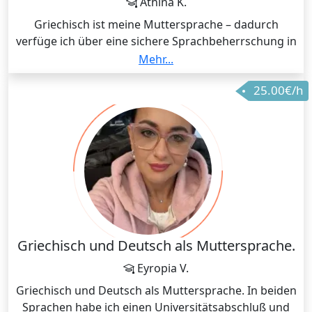
Athina K.
Griechisch ist meine Muttersprache – dadurch
verfüge ich über eine sichere Sprachbeherrschung in
Wort und Schrift sowie ein tiefes Verständnis für die
Mehr...
sprachlichen, kulturellen und alltäglichen Nuancen
25.00€/h
der griechischen Sprache.
Ich unterrichte sowohl Neugriechisch für
Anfänger*innen als auch für Fortgeschrittene – von
Grundlagen der Grammatik und Aussprache bis hin
zu freier Konversation und schriftlichem Ausdruck.
Dabei lege ich besonderen Wert auf authentische
Sprachverwendung und kulturelle Einblicke, die das
Lernen lebendig und praxisnah machen.
Griechisch und Deutsch als Muttersprache.
Eyropia V.
Griechisch und Deutsch als Muttersprache. In beiden
Sprachen habe ich einen Universitätsabschluß und