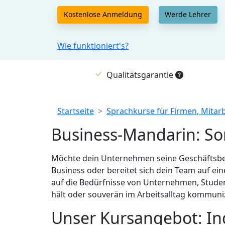
Kostenlose Anmeldung
Werde Lehrer
Wie funktioniert's?
Qualitätsgarantie
Breadcrumb
Startseite
Sprachkurse für Firmen, Mitar
Business-Mandarin: Son
Möchte dein Unternehmen seine Geschäftsbezi
Business oder bereitet sich dein Team auf ei
auf die Bedürfnisse von Unternehmen, Studen
hält oder souverän im Arbeitsalltag kommuniz
Unser Kursangebot: Ind