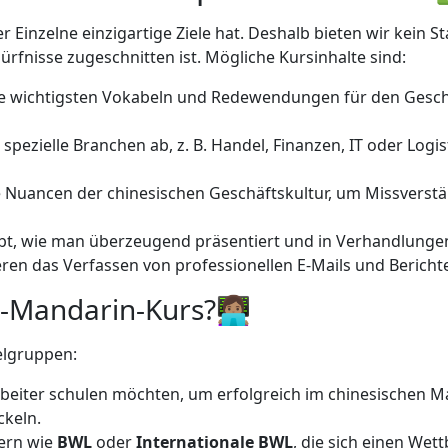
 Einzelne einzigartige Ziele hat. Deshalb bieten wir kein
ürfnisse zugeschnitten ist. Mögliche Kursinhalte sind:
e wichtigsten Vokabeln und Redewendungen für den Geschä
spezielle Branchen ab, z. B. Handel, Finanzen, IT oder Logis
e Nuancen der chinesischen Geschäftskultur, um Missverst
t, wie man überzeugend präsentiert und in Verhandlunge
eren das Verfassen von professionellen E-Mails und Berich
Mandarin-Kurs?👩🏽‍💻
elgruppen:
rbeiter schulen möchten, um erfolgreich im chinesischen M
ckeln.
hern wie
BWL
oder
Internationale BWL
, die sich einen Wet