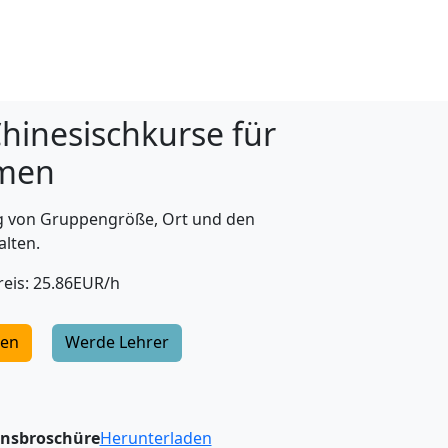
hinesischkurse für
rmen
ig von Gruppengröße, Ort und den
alten.
eis: 25.86EUR/h
gen
Werde Lehrer
onsbroschüre
Herunterladen