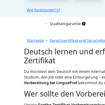
Wie funktioniert's?
Qualitätsgarantie
Breadcrumb
Startseite
Sprachzertifikat und Sprachdi
Deutsch lernen und erf
Zertifikat
Du möchtest dein Deutsch mit einem interna
Studium, den Job oder eine Einbürgerung – es 
Vorbereitung bei LinguaProf
bekommst du di
Wer sollte den Vorber
Unsere
Goethe-Zertifikat-Vorbereitungskur