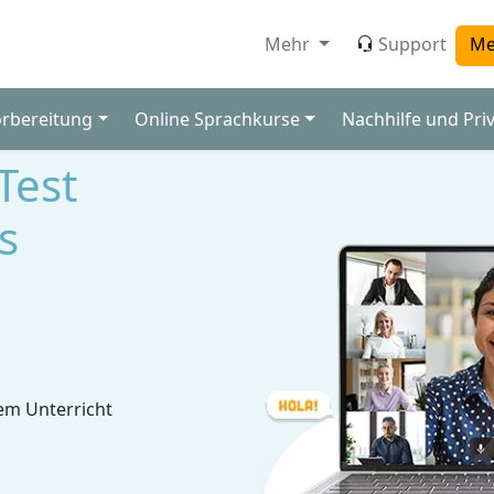
Mehr
Support
Me
orbereitung
Online Sprachkurse
Nachhilfe und Pri
Test
s
em Unterricht