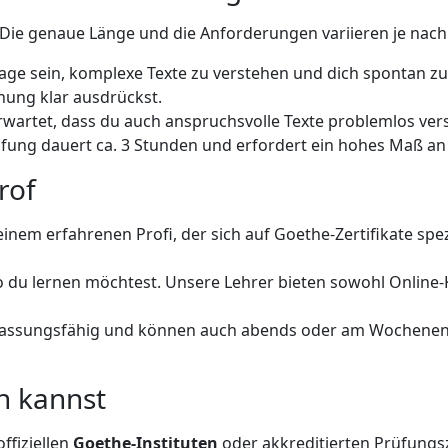
. Die genaue Länge und die Anforderungen variieren je nac
Lage sein, komplexe Texte zu verstehen und dich spontan zu
nung klar ausdrückst.
rwartet, dass du auch anspruchsvolle Texte problemlos ver
ung dauert ca. 3 Stunden und erfordert ein hohes Maß a
rof
einem erfahrenen Profi, der sich auf Goethe-Zertifikate spez
 du lernen möchtest. Unsere Lehrer bieten sowohl Online-K
assungsfähig und können auch abends oder am Wochenend
n kannst
ffiziellen
Goethe-Instituten
oder akkreditierten Prüfungsz