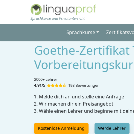
Skip to main content
Sprachkurse und Privatunterricht
Sprachkurse
Zertifikatsv
Goethe-Zertifikat 
Vorbereitungskur
2000+ Lehrer
4.91/5
198 Bewertungen
Melde dich an und stelle eine Anfrage
Wir machen dir ein Preisangebot
Wähle einen Lehrer und beginne mit dein
Kostenlose Anmeldung
Werde Lehrer