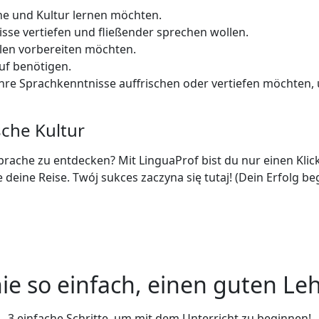
he und Kultur lernen möchten.
sse vertiefen und fließender sprechen wollen.
olen vorbereiten möchten.
uf benötigen.
hre Sprachkenntnisse auffrischen oder vertiefen möchten, u
sche Kultur
 Sprache zu entdecken? Mit LinguaProf bist du nur einen Kli
 deine Reise. Twój sukces zaczyna się tutaj! (Dein Erfolg beg
ie so einfach, einen guten Leh
3 einfache Schritte, um mit dem Unterricht zu beginnen!