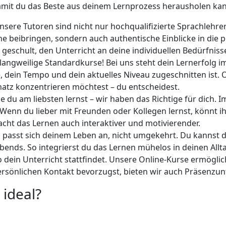
 damit du das Beste aus deinem Lernprozess herausholen kann
sere Tutoren sind nicht nur hochqualifizierte Sprachlehre
ache beibringen, sondern auch authentische Einblicke in di
 geschult, den Unterricht an deine individuellen Bedürfniss
langweilige Standardkurse! Bei uns steht dein Lernerfolg im
le, dein Tempo und dein aktuelles Niveau zugeschnitten ist. 
atz konzentrieren möchtest – du entscheidest.
e du am liebsten lernst – wir haben das Richtige für dich. I
n. Wenn du lieber mit Freunden oder Kollegen lernst, könn
acht das Lernen auch interaktiver und motivierender.
 passt sich deinem Leben an, nicht umgekehrt. Du kannst 
ends. So integrierst du das Lernen mühelos in deinen Allt
 dein Unterricht stattfindet. Unsere Online-Kurse ermögl
önlichen Kontakt bevorzugst, bieten wir auch Präsenzunter
 ideal?