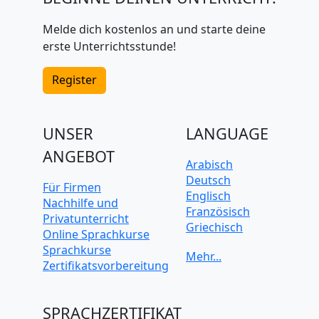
Melde dich kostenlos an und starte deine
erste Unterrichtsstunde!
Register
UNSER
LANGUAGE
ANGEBOT
Arabisch
Deutsch
Für Firmen
Englisch
Nachhilfe und
Französisch
Privatunterricht
Griechisch
Online Sprachkurse
Italienisch
Sprachkurse
Japanisch
Zertifikatsvorbereitung
Koreanisch
Mandarin-
Chinesisch
SPRACHZERTIFIKAT