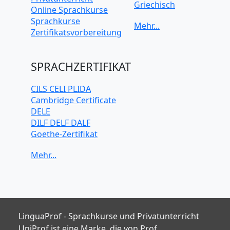
Griechisch
Online Sprachkurse
Italienisch
Sprachkurse
Japanisch
Zertifikatsvorbereitung
Koreanisch
Mandarin-
Chinesisch
SPRACHZERTIFIKAT
Niederländisch
Polnisch
CILS CELI PLIDA
Portugiesisch
Cambridge Certificate
Russisch
DELE
Schwedisch
DILF DELF DALF
Spanisch
Goethe-Zertifikat
Türkisch
IELTS
TELC
TOEFL iBT
TOEIC
TestDaF
LinguaProf - Sprachkurse und Privatunterricht
UniProf ist eine Marke, die von Prof