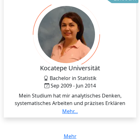
strukturiert und individuell angepasst zu vermitteln.
Diese langjährige Praxis ist für mich auch im
Sprachunterricht von großem Wert – besonders
wenn es darum geht, Lernende dort abzuholen, wo
sie stehen.
Kocatepe Universität
Bachelor in Statistik
Sep 2009 - Jun 2014
Mein Studium hat mir analytisches Denken,
systematisches Arbeiten und präzises Erklären
vermittelt, was mir hilft, Türkischunterricht
Mehr...
strukturiert und verständlich zu gestalten.
Mehr