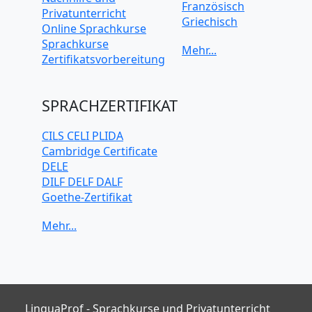
Französisch
Privatunterricht
Griechisch
Online Sprachkurse
Italienisch
Sprachkurse
Japanisch
Zertifikatsvorbereitung
Koreanisch
Mandarin-
Chinesisch
SPRACHZERTIFIKAT
Niederländisch
Polnisch
CILS CELI PLIDA
Portugiesisch
Cambridge Certificate
Russisch
DELE
Schwedisch
DILF DELF DALF
Spanisch
Goethe-Zertifikat
Türkisch
IELTS
TELC
TOEFL iBT
TOEIC
TestDaF
LinguaProf - Sprachkurse und Privatunterricht