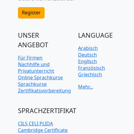
Register
UNSER
LANGUAGE
ANGEBOT
Arabisch
Deutsch
Für Firmen
Englisch
Nachhilfe und
Französisch
Privatunterricht
Griechisch
Online Sprachkurse
Italienisch
Sprachkurse
Japanisch
Zertifikatsvorbereitung
Koreanisch
Mandarin-
Chinesisch
SPRACHZERTIFIKAT
Niederländisch
Polnisch
CILS CELI PLIDA
Portugiesisch
Cambridge Certificate
Russisch