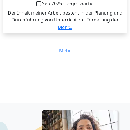
Sep 2025 - gegenwärtig
Der Inhalt meiner Arbeit besteht in der Planung und
Durchführung von Unterricht zur Förderung der
sprachlichen Kompetenzen der Schülerinnen und
Mehr...
Schüler. Im Unterricht behandle ich die Bereiche
Lesen, Schreiben, Hören und Sprechen und bereite
niveaugerechte Aktivitäten vor. Ich arbeite nach dem
Mehr
Lehrplan, verfolge den Lernfortschritt der Lernenden
und bewerte den Lernprozess regelmäßig. Mein Ziel
ist es, den Schülerinnen und Schülern zu
ermöglichen, die Sprache korrekt, effektiv und
selbstbewusst zu verwenden.