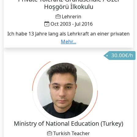
Hoşgörü İlkokulu
Lehrerin
Oct 2003 - Jul 2016
Ich habe 13 Jahre lang als Lehrkraft an einer privaten
Schule mit besonderem pädagogischem
Mehr...
Schwerpunkt gearbeitet. Anschließend setzte ich
30.00€/h
meine akademische Laufbahn mit dem Abschluss
eines Studiums an der Fakultät für Theologie fort. Um
mich akademisch weiterzuentwickeln, absolvierte ich
meinen Masterabschluss in Türkischer Sprache und
Literatur. Derzeit setze ich mein Promotionsstudium
fort.
Ministry of National Education (Turkey)
Turkish Teacher