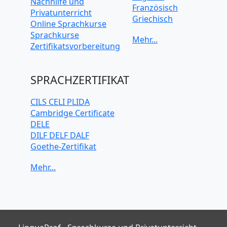
Nachhilfe und
Französisch
Privatunterricht
Griechisch
Online Sprachkurse
Italienisch
Sprachkurse
Japanisch
Zertifikatsvorbereitung
Koreanisch
Mandarin-
Chinesisch
SPRACHZERTIFIKAT
Niederländisch
Polnisch
CILS CELI PLIDA
Portugiesisch
Cambridge Certificate
Russisch
DELE
Schwedisch
DILF DELF DALF
Spanisch
Goethe-Zertifikat
Türkisch
IELTS
TELC
TOEFL iBT
TOEIC
TestDaF