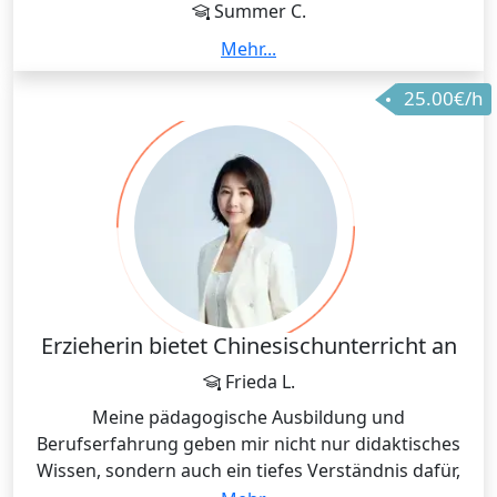
Summer C.
individuellen Lehrplan, der sich an persönlichen
🤗你好呀! I'm Teacher Summer, from Chengdu, a
Mehr...
Stärken, Lernstrategien und Entwicklungszielen
vibrant city in China that's not only the hometown of
orientiert.
25.00€/h
the adorable giant pandas🐼🎋 but also famous for
its irresistible hot pot🍲🍲!
I really love traditional Chinese culture 🌸🏮. I can
write with a brush pen 🖋️, and I’ve explored several
intangible cultural heritage crafts 🎐 — including
sachet making 🧿, incense bead crafting 📿, sugar
painting 🍭, paper-cutting ✂️, and cloisonné ✨. If
you’re curious about Chinese culture, I’m sure you’d
enjoy trying these hands-on experiences too 😊
Erzieherin bietet Chinesischunterricht an
Frieda L.
I’m a certified Chinese tutor with over eight years of
Meine pädagogische Ausbildung und
teaching experience 📚, and I'm passionate about
Berufserfahrung geben mir nicht nur didaktisches
helping students build the confidence to speak
Wissen, sondern auch ein tiefes Verständnis dafür,
Chinese 🗣️✨.
wie Menschen lernen – unabhängig vom Alter. Ich