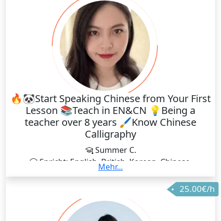
🔥🐼Start Speaking Chinese from Your First
Lesson 📚Teach in EN&CN 💡Being a
teacher over 8 years 🖌️Know Chinese
Calligraphy
Summer C.
Spricht: English, British, Korean, Chinese,
Mehr...
Traditional, Chinese, Simplified
25.00€/h
🤗你好呀! I'm Teacher Summer, from Chengdu, a
vibrant city in China that's not only the hometown of
the adorable giant pandas🐼🎋 but also famous for