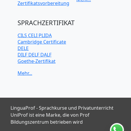
Japanisch
Zertifikatsvorbereitung
Koreanisch
Mandarin-
Chinesisch
SPRACHZERTIFIKAT
Niederländisch
Polnisch
CILS CELI PLIDA
Portugiesisch
Cambridge Certificate
Russisch
DELE
Schwedisch
DILF DELF DALF
Spanisch
Goethe-Zertifikat
Türkisch
IELTS
TELC
TOEFL iBT
TOEIC
TestDaF
LinguaProf - Sprachkurse und Privatunterricht
UniProf ist eine Marke, die von Prof
Bildungszentrum betrieben wird