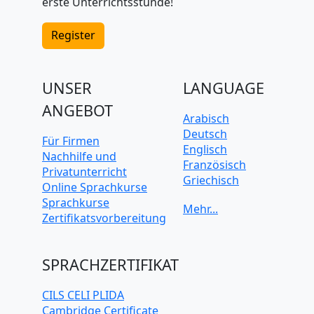
erste Unterrichtsstunde!
Register
UNSER
LANGUAGE
ANGEBOT
Arabisch
Deutsch
Für Firmen
Englisch
Nachhilfe und
Französisch
Privatunterricht
Griechisch
Online Sprachkurse
Italienisch
Sprachkurse
Japanisch
Zertifikatsvorbereitung
Koreanisch
Mandarin-
Chinesisch
SPRACHZERTIFIKAT
Niederländisch
Polnisch
CILS CELI PLIDA
Portugiesisch
Cambridge Certificate