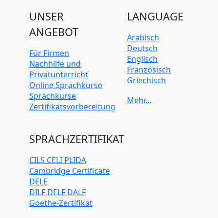
UNSER
LANGUAGE
ANGEBOT
Arabisch
Deutsch
Für Firmen
Englisch
Nachhilfe und
Französisch
Privatunterricht
Griechisch
Online Sprachkurse
Italienisch
Sprachkurse
Japanisch
Zertifikatsvorbereitung
Koreanisch
Mandarin-
Chinesisch
SPRACHZERTIFIKAT
Niederländisch
Polnisch
CILS CELI PLIDA
Portugiesisch
Cambridge Certificate
Russisch
DELE
Schwedisch
DILF DELF DALF
Spanisch
Goethe-Zertifikat
Türkisch
IELTS