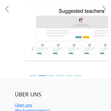
Previous
N
ÜBER UNS
Über uns
Wie funktioniert's?