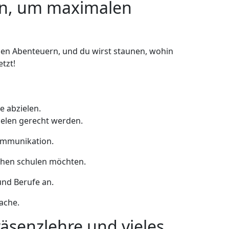
an, um maximalen
uen Abenteuern, und du wirst staunen, wohin
tzt!
e abzielen.
zielen gerecht werden.
Kommunikation.
achen schulen möchten.
und Berufe an.
ache.
räsenzlehre und vieles