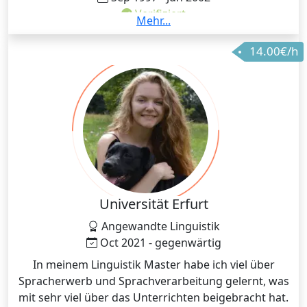
Verifiziert
Mehr...
Philologische Fakultät / Magister / Slawische
14.00€/h
Sprachen und Literaturen (Serbisch, Kroatisch,
Russisch. Weißrussisch, Bulgarisch) / Teilnahme an
der Fakultäts Arbeit an Übersetzung epischer Lieder
ins Weißrussische Sprache
Universität Erfurt
Angewandte Linguistik
Oct 2021 - gegenwärtig
In meinem Linguistik Master habe ich viel über
Spracherwerb und Sprachverarbeitung gelernt, was
mit sehr viel über das Unterrichten beigebracht hat.