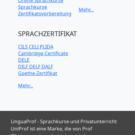
Online Sprachkurse
Italienisch
Sprachkurse
Japanisch
Zertifikatsvorbereitung
Koreanisch
Mandarin-
Chinesisch
SPRACHZERTIFIKAT
Niederländisch
Polnisch
CILS CELI PLIDA
Portugiesisch
Cambridge Certificate
Russisch
DELE
Schwedisch
DILF DELF DALF
Spanisch
Goethe-Zertifikat
Türkisch
IELTS
TELC
TOEFL iBT
TOEIC
TestDaF
LinguaProf - Sprachkurse und Privatunterricht
UniProf ist eine Marke, die von Prof